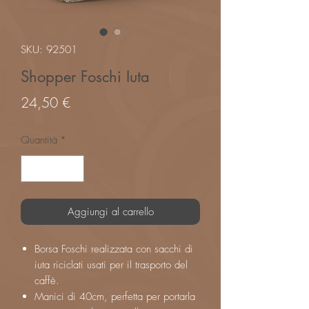
SKU: 92501
Shopper Foschi Iuta
Prezzo
24,50 €
Quantità
*
Aggiungi al carrello
Borsa Foschi realizzata con sacchi di
iuta riciclati usati per il trasporto del
caffè.
Manici di 40cm, perfetta per portarla