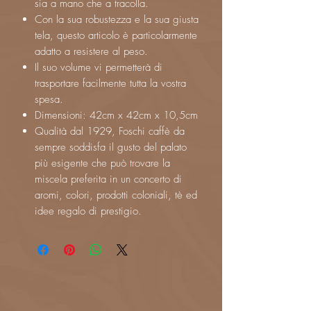
sia a mano che a tracolla.
Con la sua robustezza e la sua giusta
tela, questo articolo è particolarmente
adatto a resistere al peso.
Il suo volume vi permetterà di
trasportare facilmente tutta la vostra
spesa.
Dimensioni: 42cm x 42cm x 10,5cm
Qualità dal 1929, Foschi caffè da
sempre soddisfa il gusto del palato
più esigente che può trovare la
miscela preferita in un concerto di
aromi, colori, prodotti coloniali, tè ed
idee regalo di prestigio.