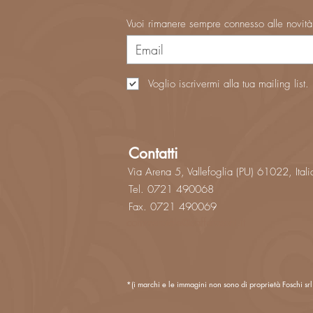
Vuoi rimanere sempre connesso alle novit
Voglio iscrivermi alla tua mailing list.
Contatti
Via Arena 5, Vallefoglia (PU) 61022, Itali
Tel. 0721 490068
Fax. 0721 490069
commerciale@caffefoschi.it
*(i marchi e le immagini non sono di proprietà Foschi srl