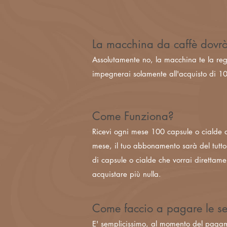
La macchina da caffè dovr
Assolutamente no, la macchina te la rega
impegnerai solamente all'acquisto di 10
Come Funziona?
Ricevi ogni mese 100 capsule o cialde di
mese, il tuo abbonamento sarà del tutto 
di capsule o cialde che vorrai direttame
acquistare più nulla.
Come faccio a pagare le se
E' semplicissimo, al momento del pagam