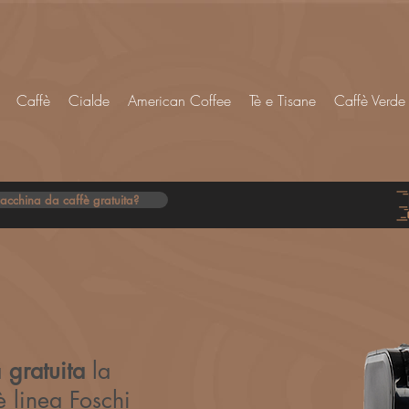
Caffè
Cialde
American Coffee
Tè e Tisane
Caffè Verde
acchina da caffè gratuita?
a
gratuita
la
 linea Foschi