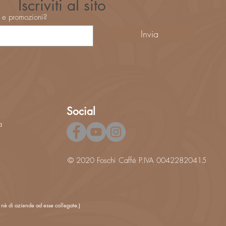
Iscriviti al sito
à e promozioni?
Invia
Social
a
© 2020 Foschi Caffé P.IVA 00422820415
 nè di aziende ad esse collegate.)