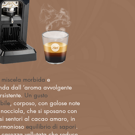
 miscela morbida
e
nda dall ’aroma avvolgente
rsistente.
Un gusto
bile
, corposo, con golose note
 nocciola, che si sposano con
si sentori al cacao amaro, in
armonioso
equilibrio di sapori
.
carezza vellutata che seduce