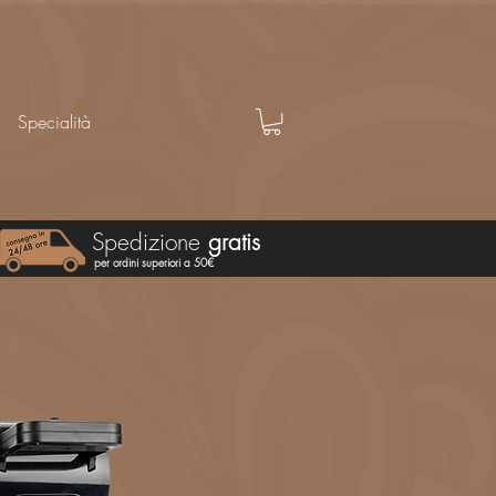
Accedi
Specialità
Spedizione
gratis
per ordini superiori a 50€