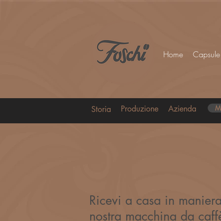
Home
Capsule
Produzione
Azienda
M
Storia
Ricevi a casa in manier
nostra macchina da caffè