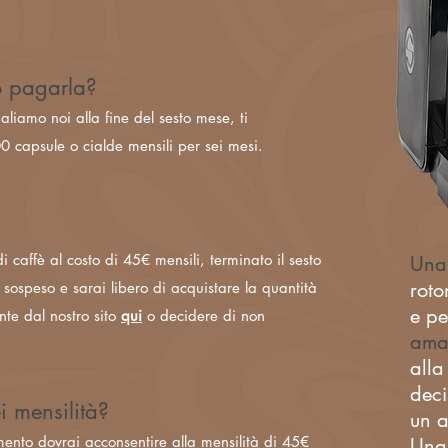
ò pagarla?
liamo noi alla fine del sesto mese, ti
0 capsule o cialde mensili per sei mesi.
 caffè al costo di 45€ mensili, terminato il sesto
Una
roto
sospeso e sarai libero di acquistare la quantità
e pe
nte dal nostro sito
qui
o decidere di non
ama
alla
deci
i mensilità?
un 
ento dovrai acconsentire alla mensilità di 45€
Una 