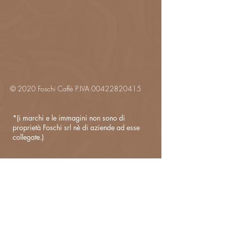
© 2020 Foschi Caffé P.IVA
00422820415
*(i marchi e le immagini non sono di
proprietà Foschi srl nè di aziende ad esse
collegate.)