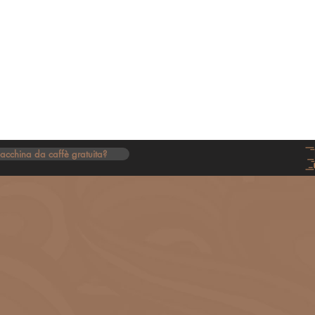
Caffè
Cialde
American Coffee
Tè e Tisane
Caffè Verde
acchina da caffè gratuita?