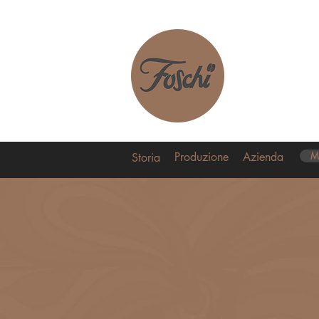
Home
Capsule
Produzione
Azienda
M
Storia