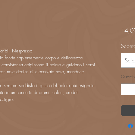
14,0
Sconto
tibili Nespresso.
cela fonde sapientemente corpo e delicatezza.
Sele
ca consistenza colpiscono il palato e guidano i sensi
 con note decise di cioccolato nero, mandorle
Quantit
a sempre soddisfa il gusto del palato più esigente
ta in un concerto di aromi, colori, prodotti
estigio.