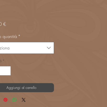
Prezzo
0 €
 quantità
*
ziona
à
*
Aggiungi al carrello