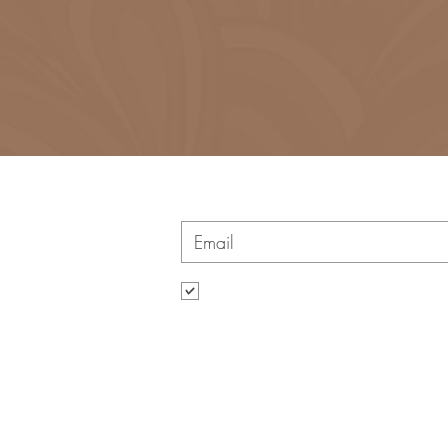
Vuoi rimanere sempre connesso alle novit
Voglio iscrivermi alla tua mailing list.
Contatti
Via Arena 5, Vallefoglia (PU) 61022, Itali
Tel. 0721 490068