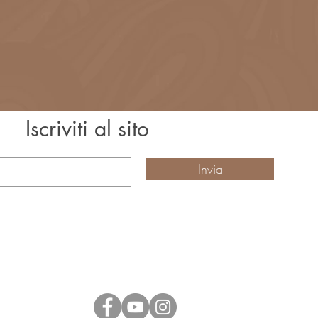
Iscriviti al sito
à e promozioni?
Invia
Social
a