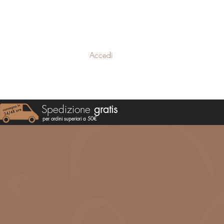
Accedi
Specialità
Spedizione
gratis
per ordini superiori a 50€