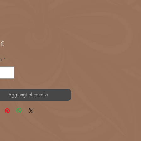
Prezzo
 €
à
*
Aggiungi al carrello