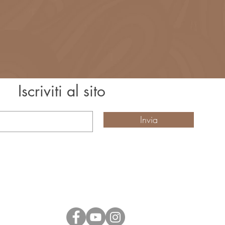
Iscriviti al sito
à e promozioni?
Invia
Social
a