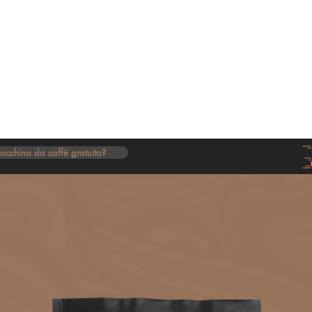
Caffè
Cialde
American Coffee
Tè e Tisane
Caffè Verde
acchina da caffè gratuita?