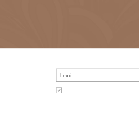
Vuoi rimanere sempre connesso alle novit
Voglio iscrivermi alla tua mailing list.
Contatti
Via Arena 5, Vallefoglia (PU) 61022, Itali
Tel. 0721 490068