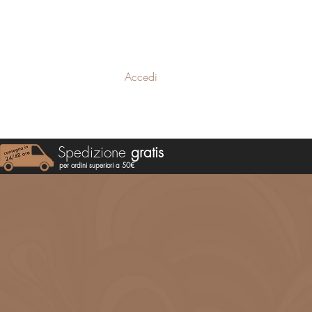
Accedi
Specialità
Spedizione
gratis
per ordini superiori a 50€