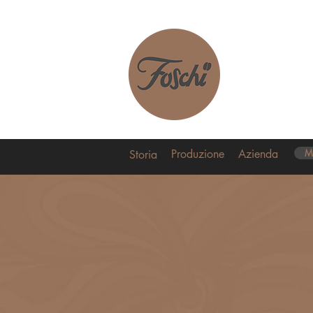
Home
Capsule
Produzione
Azienda
M
Storia