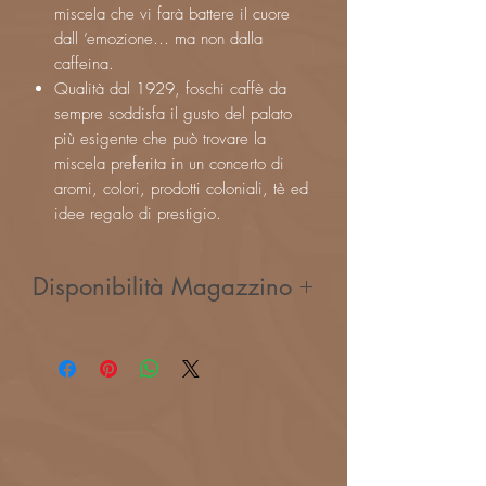
miscela che vi farà battere il cuore
dall ’emozione… ma non dalla
caffeina.
Qualità dal 1929, foschi caffè da
sempre soddisfa il gusto del palato
più esigente che può trovare la
miscela preferita in un concerto di
aromi, colori, prodotti coloniali, tè ed
idee regalo di prestigio.
Disponibilità Magazzino
Il prodotto in questione potrebbe tardare
la consegna di 2-3 giorni lavorativi.