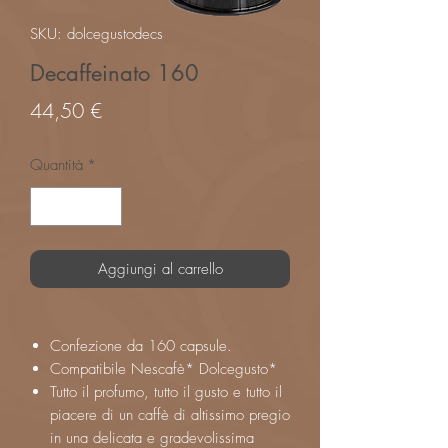
SKU: dolcegustodecs
Decaffeinato 160
Prezzo
44,50 €
Quantità
*
Aggiungi al carrello
Confezione da 160 capsule.
Compatibile Nescafè* Dolcegusto*
Tutto il profumo, tutto il gusto e tutto il
piacere di un caffè di altissimo pregio
in una delicata e gradevolissima