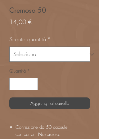
Cremoso 50
Prezzo
14,00 €
Sconto quantità
*
Quantità
*
Aggiungi al carrello
Confezione da 50 capsule
compatibili Nespresso.