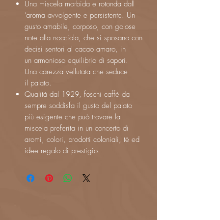
Una miscela morbida e rotonda dall
’aroma avvolgente e persistente. Un
gusto amabile, corposo, con golose
note alla nocciola, che si sposano con
decisi sentori al cacao amaro, in
un armonioso equilibrio di sapori.
Una carezza vellutata che seduce
il palato.
Qualità dal 1929, foschi caffè da
sempre soddisfa il gusto del palato
più esigente che può trovare la
miscela preferita in un concerto di
aromi, colori, prodotti coloniali, tè ed
idee regalo di prestigio.